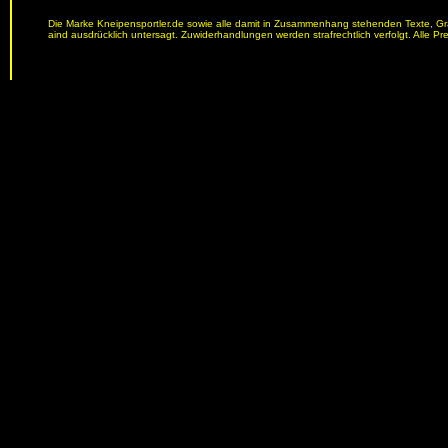
Die Marke Kneipensportler.de sowie alle damit in Zusammenhang stehenden Texte, Graf
aind ausdrücklich untersagt. Zuwiderhandlungen werden strafrechtlich verfolgt. Alle Pr