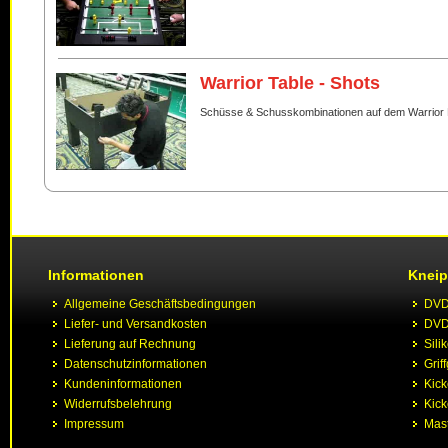
Warrior Table - Shots
Schüsse & Schusskombinationen auf dem Warrior 
Informationen
Kneip
Allgemeine Geschäftsbedingungen
DVD 
Liefer- und Versandkosten
DVD 
Lieferung auf Rechnung
Sili
Datenschutzinformationen
Grif
Kundeninformationen
Kic
Widerrufsbelehrung
Kick
Impressum
Mast