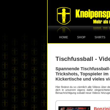
HOME
SHOP
SHIRTS
Tischfussball - Vid
Spannende Tischfussball-
Trickshots, Topspieler im 
Kickertische und vieles vi
Hier findest du so ziemlich alle Videos über
dich in unserem eigens dafür eingerichte
Benachrichtigung sobald neue Videos hinzuge
Bonzini