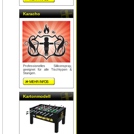
Karacho
Professionelles Silikonspray,
geeignet für alle Tischtypen &
Stangen.
Kartonmodell