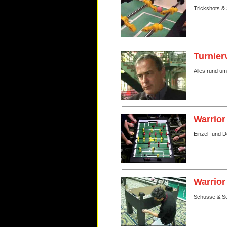
Trickshots & 
Turnier
Alles rund u
Warrior
Einzel- und 
Warrior
Schüsse & Sc