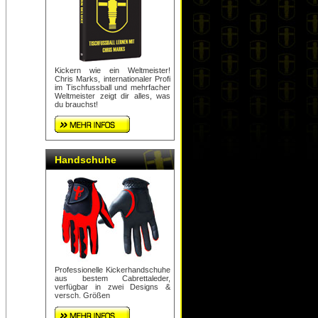
Kickern wie ein Weltmeister!
Chris Marks, internationaler Profi
im Tischfussball und mehrfacher
Weltmeister zeigt dir alles, was
du brauchst!
Handschuhe
Professionelle Kickerhandschuhe
aus bestem Cabrettaleder,
verfügbar in zwei Designs &
versch. Größen