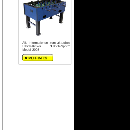
Alle Informationen zum aktuellen
Ullrich-Kicker "Ullrich-Sport"
Modell 2008