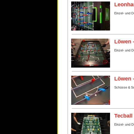
Leonhar
Einzel- und D
Löwen 
Einzel- und 
Löwen 
Schüsse & Sc
Tecball
Einzel- und 