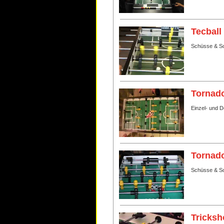
Tecball
Schüsse & Sc
Tornado
Einzel- und 
Tornado
Schüsse & Sc
Tricksh