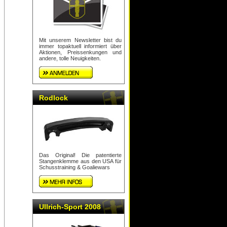
Mit unserem Newsletter bist du
immer topaktuell informiert über
Aktionen, Preissenkungen und
andere, tolle Neuigkeiten.
Rodlock
Das Original! Die patentierte
Stangenklemme aus den USA für
Schusstraining & Goaliewars
Ullrich-Sport 2008