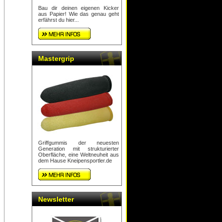
Bau dir deinen eigenen Kicker
aus Papier! Wie das genau geht
erfährst du hier...
Mastergrip
Griffgummis der neuesten
Generation mit strukturierter
Oberfläche, eine Weltneuheit aus
dem Hause Kneipensportler.de
Newsletter