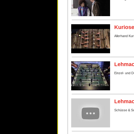
Kurios
Allerhand Ku
Lehmac
Einzel- und 
Lehmac
Schüsse & S