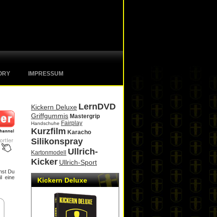
ORY
IMPRESSUM
LernDVD
Kickern Deluxe
Griffgummis
Mastergrip
Fairplay
Handschuhe
Kurzfilm
Karacho
Silikonspray
Ullrich-
Kartonmodell
Kicker
Ullrich-Sport
nst Du
l eine
Kickern Deluxe