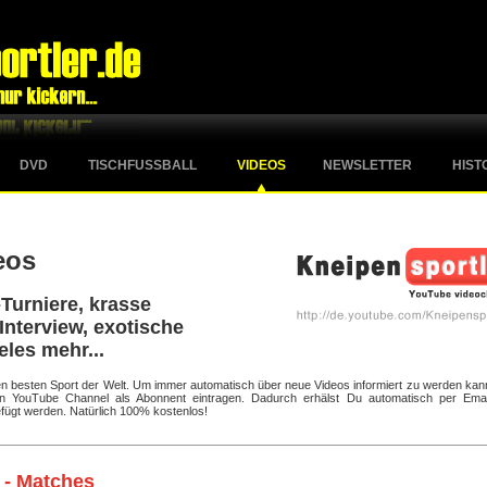
DVD
TISCHFUSSBALL
VIDEOS
NEWSLETTER
HIST
eos
Turniere, krasse
Interview, exotische
eles mehr...
 den besten Sport der Welt. Um immer automatisch über neue Videos informiert zu werden kan
ten YouTube Channel als Abonnent eintragen. Dadurch erhälst Du automatisch per Emai
fügt werden. Natürlich 100% kostenlos!
 - Matches