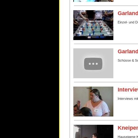
Garland
Einzel- und 
Garland
Schüsse & Sc
Intervi
Interviews mi
Kneipen
Hauseigene Kn