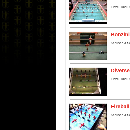
Einzel- und 
Bonzini
Schüsse & Sc
Diverse
Einzel- und 
Fireball
Schüsse & Sc