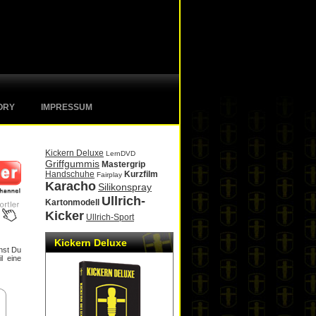
ORY
IMPRESSUM
Kickern Deluxe
LernDVD
Griffgummis
Mastergrip
Handschuhe
Kurzfilm
Fairplay
Karacho
Silikonspray
Ullrich-
Kartonmodell
Kicker
Ullrich-Sport
Kickern Deluxe
nst Du
l eine