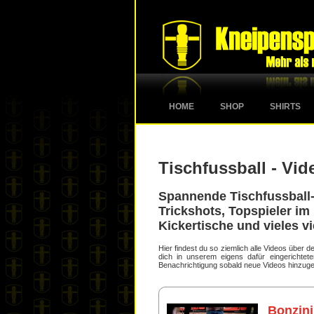
HOME
SHOP
SHIRTS
Tischfussball - Vid
Spannende Tischfussball-
Trickshots, Topspieler im 
Kickertische und vieles vi
Hier findest du so ziemlich alle Videos über
dich in unserem eigens dafür eingerichte
Benachrichtigung sobald neue Videos hinzuge
Bonzini