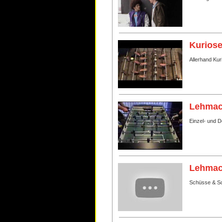
Kurios
Allerhand Ku
Lehmac
Einzel- und 
Lehmac
Schüsse & S