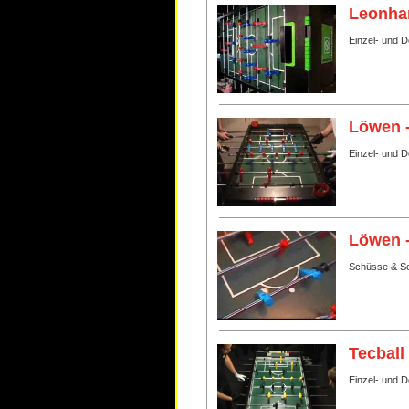
Leonhar
Einzel- und D
Löwen 
Einzel- und 
Löwen 
Schüsse & Sc
Tecball
Einzel- und 