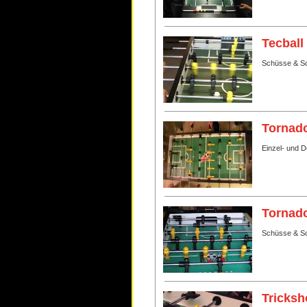
Tecball
Schüsse & Sc
Tornado
Einzel- und 
Tornado
Schüsse & Sc
Tricksh