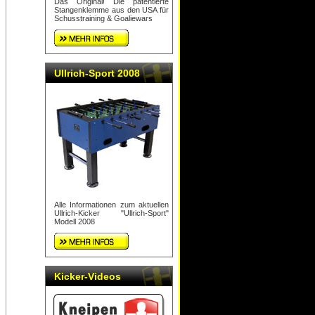
Das Original! Die patentierte
Stangenklemme aus den USA für
Schusstraining & Goaliewars
Ullrich-Sport 2008
Alle Informationen zum aktuellen
Ullrich-Kicker "Ullrich-Sport"
Modell 2008
Kicker-Videos