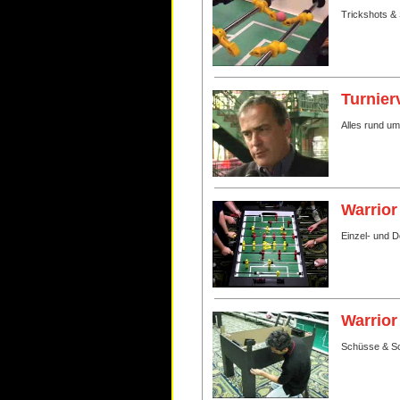
Trickshots & 
Turnier
Alles rund u
Warrior
Einzel- und 
Warrior
Schüsse & Sc