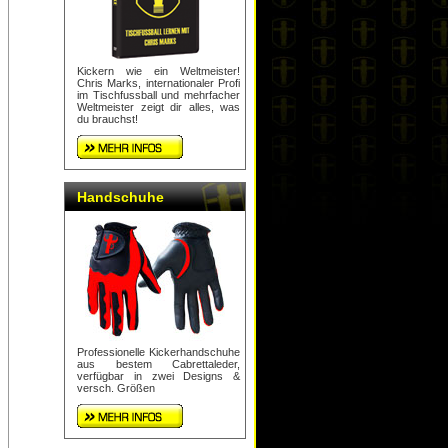
Kickern wie ein Weltmeister!
Chris Marks, internationaler Profi
im Tischfussball und mehrfacher
Weltmeister zeigt dir alles, was
du brauchst!
Handschuhe
Professionelle Kickerhandschuhe
aus bestem Cabrettaleder,
verfügbar in zwei Designs &
versch. Größen