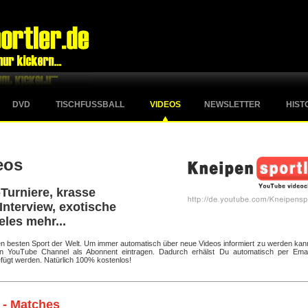
DVD
TISCHFUSSBALL
VIDEOS
NEWSLETTER
HIST
eos
Turniere, krasse
Interview, exotische
eles mehr...
 den besten Sport der Welt. Um immer automatisch über neue Videos informiert zu werden kan
ten YouTube Channel als Abonnent eintragen. Dadurch erhälst Du automatisch per Emai
fügt werden. Natürlich 100% kostenlos!
 - Matches