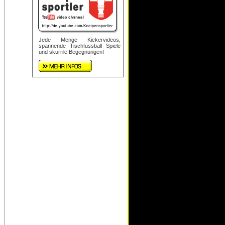
Jede Menge Kickervideos,
spannende Tischfussball Spiele
und skurrile Begegnungen!