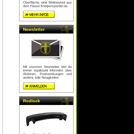
Oberfläche, eine Weltneuheit aus
dem Hause Kneipensportler.de
Newsletter
Mit unserem Newsletter bist du
immer topaktuell informiert über
Aktionen, Preissenkungen und
andere, tolle Neuigkeiten.
Rodlock