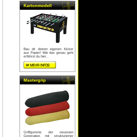
Kartonmodell
Bau dir deinen eigenen Kicker
aus Papier! Wie das genau geht
erfährst du hier...
Mastergrip
Griffgummis der neuesten
Generation mit strukturierter