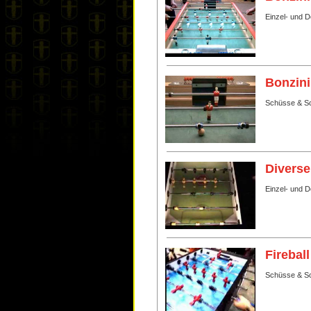
Einzel- und 
Bonzini
Schüsse & Sc
Diverse
Einzel- und 
Fireball
Schüsse & Sc