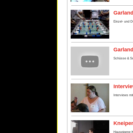
Garland
Einzel- und 
Garland
Schüsse & Sc
Intervi
Interviews mi
Kneipen
Hauseigene Kn